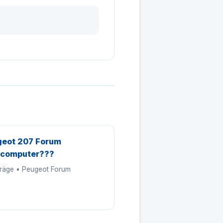
eot 207 Forum
dcomputer???
träge • Peugeot Forum