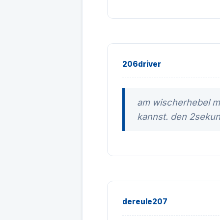
206driver
am wischerhebel mü
kannst. den 2sekun
dereule207