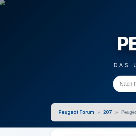
P
DAS 
»
»
Peugeot Forum
207
Peugeo