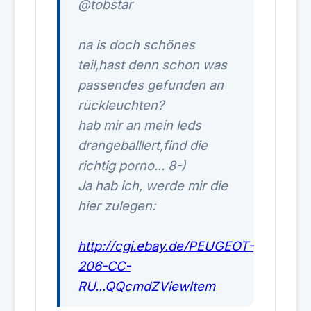
@tobstar
na is doch schönes
teil,hast denn schon was
passendes gefunden an
rückleuchten?
hab mir an mein leds
drangeballlert,find die
richtig porno... 8-)
Ja hab ich, werde mir die
hier zulegen:
http://cgi.ebay.de/PEUGEOT-
206-CC-
RU...QQcmdZViewItem