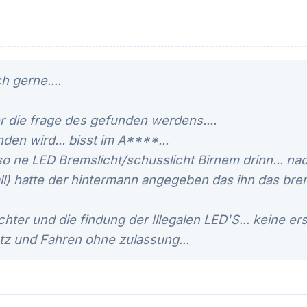
h gerne....
r die frage des gefunden werdens....
en wird... bisst im A****...
 so ne LED Bremslicht/schusslicht Birnem drinn... 
ll) hatte der hintermann angegeben das ihn das bre
hter und die findung der Illegalen LED'S... keine ers
z und Fahren ohne zulassung...