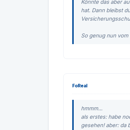
Könnte das aber auc
hat. Dann bleibst d
Versicherungsschut
So genug nun vom e
FoReal
hmmm...
als erstes: habe no
gesehen! aber: da 