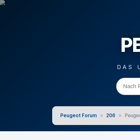
P
DAS 
»
»
Peugeot Forum
206
Peugeo