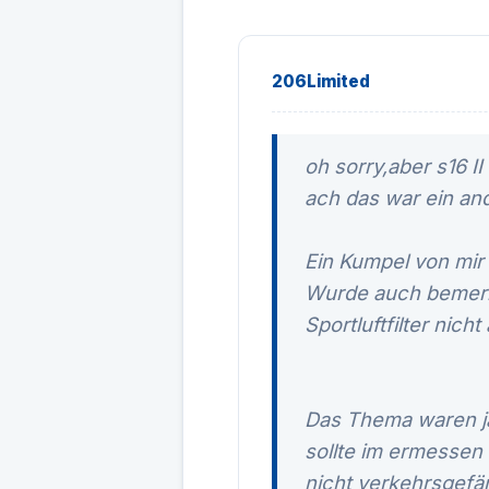
206Limited
oh sorry,aber s16 I
ach das war ein an
Ein Kumpel von mir h
Wurde auch bemerk
Sportluftfilter nic
Das Thema waren ja 
sollte im ermessen
nicht verkehrsgefär