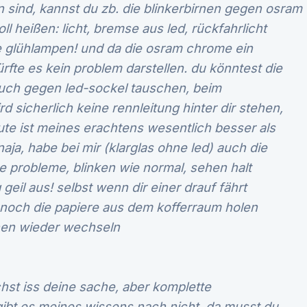
 sind, kannst du zb. die blinkerbirnen gegen osram
l heißen: licht, bremse aus led, rückfahrlicht
e glühlampen! und da die osram chrome ein
fte es kein problem darstellen. du könntest die
uch gegen led-sockel tauschen, beim
d sicherlich keine rennleitung hinter dir stehen,
ute ist meines erachtens wesentlich besser als
naja, habe bei mir (klarglas ohne led) auch die
e probleme, blinken wie normal, sehen halt
 geil aus! selbst wenn dir einer drauf fährt
 noch die papiere aus dem kofferraum holen
rnen wieder wechseln
hst iss deine sache, aber komplette
gibt es meines wissens nach nicht, da musst du