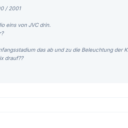
00 / 2001
dio eins von JVC drin.
r?
nfangsstadium das ab und zu die Beleuchtung der K
nix drauf??