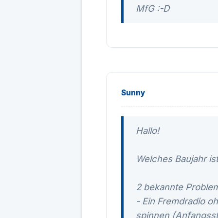
MfG :-D
Sunny
Hallo!
Welches Baujahr is
2 bekannte Proble
- Ein Fremdradio o
spinnen (Anfangsst