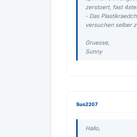
zerstoert, fast 4st
- Das Plastikraedc
versuchen selber z
Gruesse,
Sunny
Suo2207
Hallo,