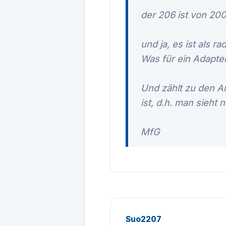
der 206 ist von 20
und ja, es ist als ra
Was für ein Adapte
Und zählt zu den A
ist, d.h. man sieht 
MfG
Suo2207