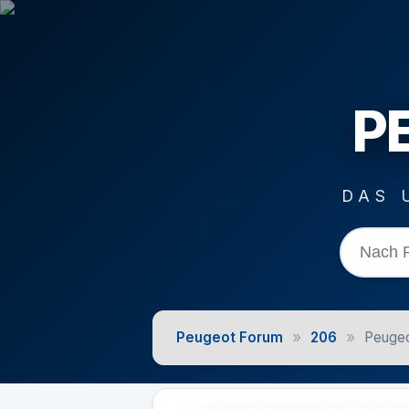
P
DAS 
»
»
Peugeot Forum
206
Peugeo