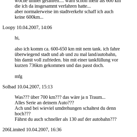
woche umher gefahren.... warn schon mehr als 600 km
die ich da insgesammt verfahren hatte...
aber normalerweise im stadtverkehr schaff ich auch
keine 600km...
Loopy
10.04.2007, 14:06
hi,
also ich komm ca. 600-650 km mit nem tank. ich fahre
überwiegend stadt und ab und zu mal land/autobahn,
bin damit voll zufrieden. bin mit einer tankfüllung vor
kurzen 736km gekommen und das passt doch.
mfg
Solbad
10.04.2007, 15:13
Was??? über 700 km??? das wäre ja n Traum...
Alles Serie an deinem Auto???
Ach und bei wieviel umdrehungen schaltest du denn
hoch???
Fährst du auch schneller als 130 auf der autobahn???
206Limited
10.04.2007, 16:36