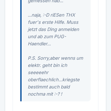
gemessen hab...
...naja, :-D riESen THX
fuer's erste Hilfe. Muss
jetzt das Ding anmelden
und ab zum PUG-
Haendler...
P.S. Sorry,aber wenns um
elektr. geht bin ich
seeeeehr
oberflaechlich...kriegste
bestimmt auch bald
nochma mit :-? !