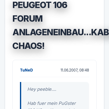
PEUGEOT 106
FORUM
ANLAGENEINBAU...KAB
CHAOS!
TuNeD
11.06.2007, 08:48
Hey peeble....
Hab fuer mein PuGster