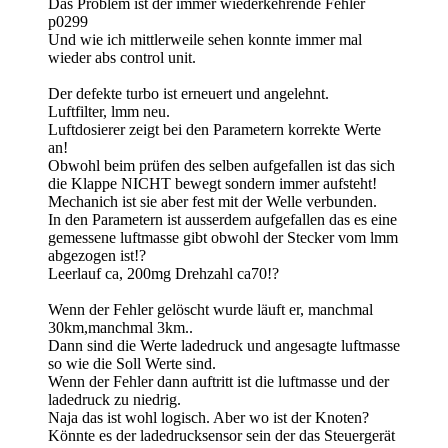
Das Problem ist der immer wiederkehrende Fehler
p0299
Und wie ich mittlerweile sehen konnte immer mal
wieder abs control unit.
Der defekte turbo ist erneuert und angelehnt.
Luftfilter, lmm neu.
Luftdosierer zeigt bei den Parametern korrekte Werte
an!
Obwohl beim prüfen des selben aufgefallen ist das sich
die Klappe NICHT bewegt sondern immer aufsteht!
Mechanich ist sie aber fest mit der Welle verbunden.
In den Parametern ist ausserdem aufgefallen das es eine
gemessene luftmasse gibt obwohl der Stecker vom lmm
abgezogen ist!?
Leerlauf ca, 200mg Drehzahl ca70!?
Wenn der Fehler gelöscht wurde läuft er, manchmal
30km,manchmal 3km..
Dann sind die Werte ladedruck und angesagte luftmasse
so wie die Soll Werte sind.
Wenn der Fehler dann auftritt ist die luftmasse und der
ladedruck zu niedrig.
Naja das ist wohl logisch. Aber wo ist der Knoten?
Könnte es der ladedrucksensor sein der das Steuergerät