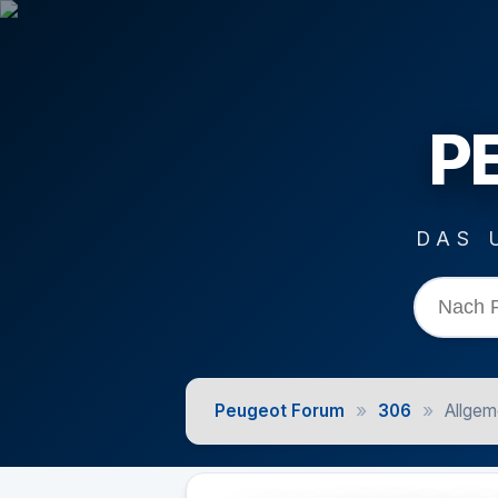
P
DAS 
»
»
Peugeot Forum
306
Allgem