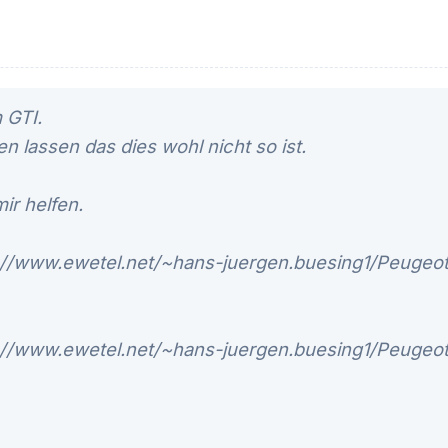
 GTI.
n lassen das dies wohl nicht so ist.
mir helfen.
tp://www.ewetel.net/~hans-juergen.buesing1/Peugeo
tp://www.ewetel.net/~hans-juergen.buesing1/Peugeo