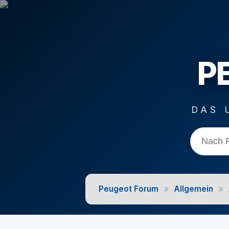
P
DAS 
»
»
Peugeot Forum
Allgemein