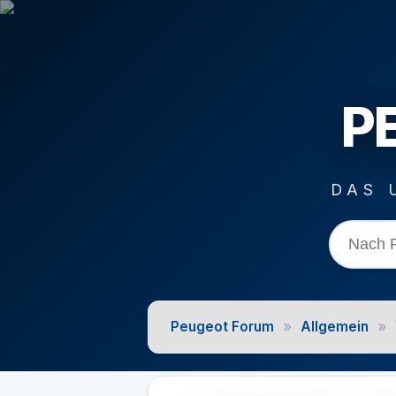
P
DAS 
»
»
Peugeot Forum
Allgemein