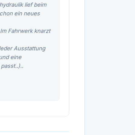
ydraulik lief beim
schon ein neues
 Im Fahrwerk knarzt
lleder Ausstattung
und eine
asst..)..