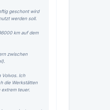
ftig geschont wird
utzt werden soll.
l 86000 km auf dem
tern zwischen
l).
 Volvos. Ich
h die Werkstätten
 extrem teuer.