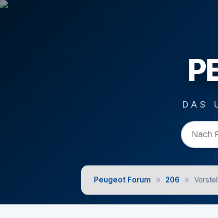
P
DAS 
»
»
Peugeot Forum
206
Vorste