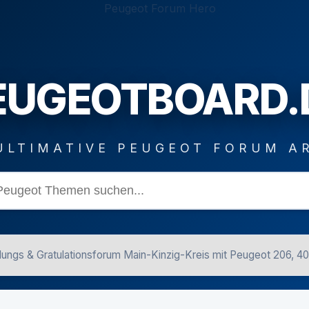
EUGEOTBOARD.
ULTIMATIVE PEUGEOT FORUM A
llungs & Gratulationsforum Main-Kinzig-Kreis mit Peugeot 206, 4