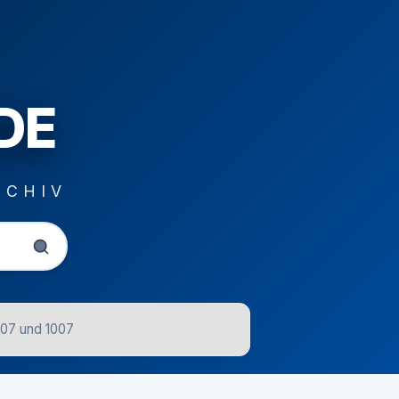
DE
RCHIV
007 und 1007