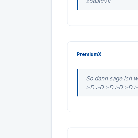
zodiacVII
PremiumX
So dann sage ich w
:-D :-D :-D :-D :-D :