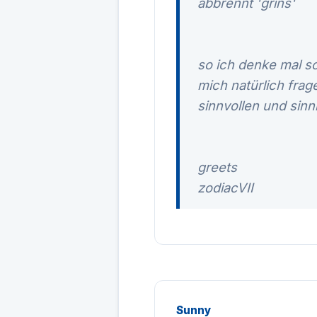
abbrennt 'grins'
so ich denke mal s
mich natürlich frag
sinnvollen und sinn
greets
zodiacVII
Sunny