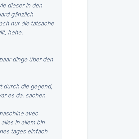
e dieser in den
oard gänzlich
fach nur die tatsache
lt, hehe.
 paar dinge über den
rt durch die gegend,
war es da. sachen
l maschine avec
alles in allem bin
ines tages einfach