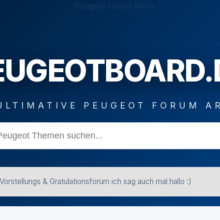
EUGEOTBOARD.
ULTIMATIVE PEUGEOT FORUM A
Vorstellungs & Gratulationsforum ich sag auch mal hallo :)