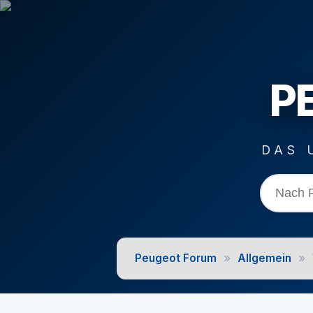
P
DAS 
»
»
Peugeot Forum
Allgemein