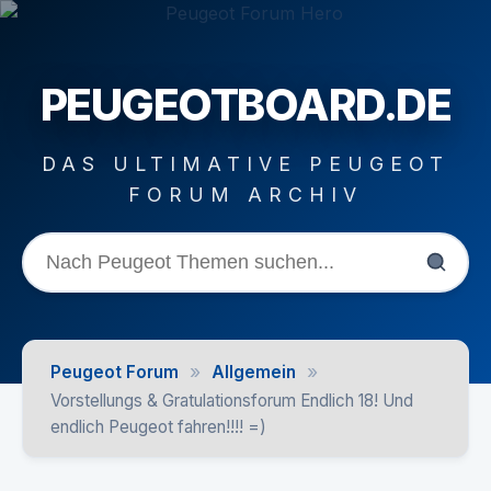
PEUGEOTBOARD.DE
DAS ULTIMATIVE PEUGEOT
FORUM ARCHIV
»
»
Peugeot Forum
Allgemein
Vorstellungs & Gratulationsforum Endlich 18! Und
endlich Peugeot fahren!!!! =)