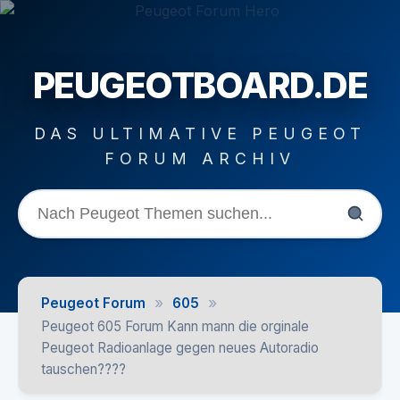
PEUGEOTBOARD.DE
DAS ULTIMATIVE PEUGEOT
FORUM ARCHIV
»
»
Peugeot Forum
605
Peugeot 605 Forum Kann mann die orginale
Peugeot Radioanlage gegen neues Autoradio
tauschen????