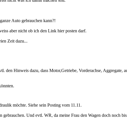
iss nicht was ich damit machen soll.
as ganze Auto gebrauchen kann?!
eiss aber nicht ob ich den Link hier posten darf.
ien Zeit dazu...
vtl. den Hinweis dazu, dass Motor,Getriebe, Vorderachse, Aggregate,
könnten.
draulik möchte. Siehe sein Posting vom 11.11.
nnen gebrauchen. Und evtl. WR, da meine Frau den Wagen doch noch bis 