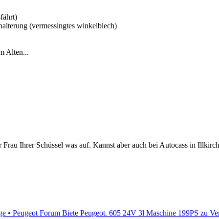
fährt)
 halterung (vermessingtes winkelblech)
m Alten...
r Frau Ihrer Schüssel was auf. Kannst aber auch bei Autocass in Illkirc
äge • Peugeot Forum
Biete Peugeot. 605 24V 3l Maschine 199PS zu Ve