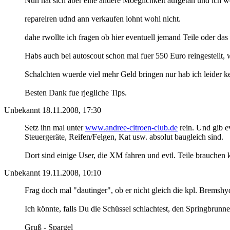
Nun hat sich aber eine andere Moeglichkeit aufgetan und ich we
repareiren udnd ann verkaufen lohnt wohl nicht.
dahe rwollte ich fragen ob hier eventuell jemand Teile oder d
Habs auch bei autoscout schon mal fuer 550 Euro reingestellt, w
Schalchten wuerde viel mehr Geld bringen nur hab ich leider ke
Besten Dank fue rjegliche Tips.
Unbekannt
18.11.2008, 17:30
Setz ihn mal unter
www.andree-citroen-club.de
rein. Und gib e
Steuergeräte, Reifen/Felgen, Kat usw. absolut baugleich sind.
Dort sind einige User, die XM fahren und evtl. Teile brauchen 
Unbekannt
19.11.2008, 10:10
Frag doch mal "dautinger", ob er nicht gleich die kpl. Bremshy
Ich könnte, falls Du die Schüssel schlachtest, den Springbru
Gruß - Spargel