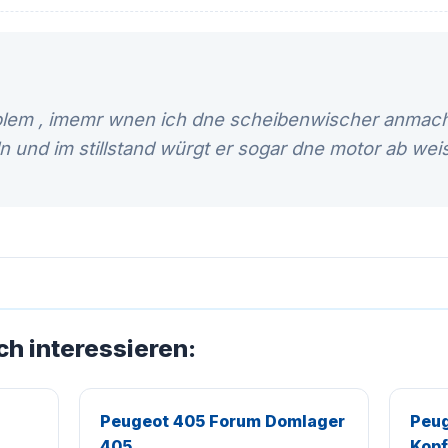
blem , imemr wnen ich dne scheibenwischer anmach
ln und im stillstand würgt er sogar dne motor ab wei
ch interessieren:
Peugeot 405 Forum Domlager
Peug
405
Kopf