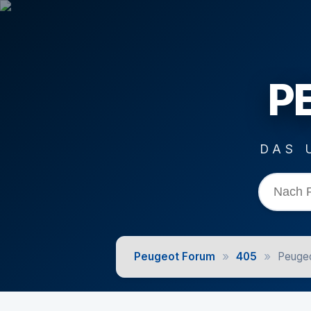
P
DAS 
»
»
Peugeot Forum
405
Peugeo