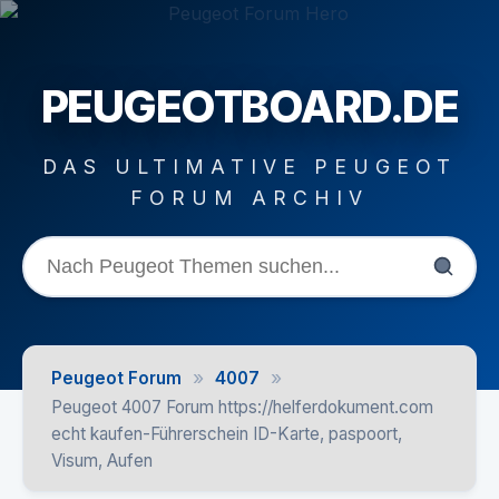
PEUGEOTBOARD.DE
DAS ULTIMATIVE PEUGEOT
FORUM ARCHIV
»
»
Peugeot Forum
4007
Peugeot 4007 Forum https://helferdokument.com
echt kaufen-Führerschein ID-Karte, paspoort,
Visum, Aufen