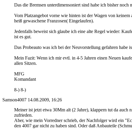
Das die Bremsen unterdimensoniert sind habe ich bisher noch n
Vom Platzangebot vorne wie hinten ist der Wagen von keinem a
heiß gewaschene Franzosen( Eingelaufen).
Jedenfalls beweist sich glaube ich eine alte Regel wieder: Ka
ist es gut.
Das Probeauto was ich bei der Neuvorstellung gefahren habe is
Mein Fazit: Wenn ich mir evtl. in 4-5 Jahren einen Neuen kaufe
allen Sitzen.
MFG
Komandant
8-) 8-)
Samson4007
14.08.2009, 16:26
Meiner ist jetzt etwa 30Mm alt (2 Jahre), klappern tut da auch 
zufrieden.
Aber, wie mein Vorredner schrieb, der Nachfolger wird ein "E
den 4007 gar nicht zu haben sind. Oder daß Anbauteile (Schmut