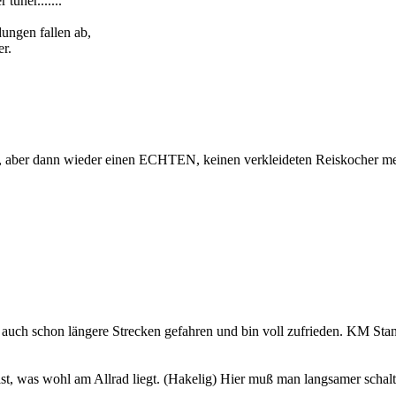
tuner.......
dungen fallen ab,
r.
ot, aber dann wieder einen ECHTEN, keinen verkleideten Reiskocher me
e auch schon längere Strecken gefahren und bin voll zufrieden. KM St
st, was wohl am Allrad liegt. (Hakelig) Hier muß man langsamer schal