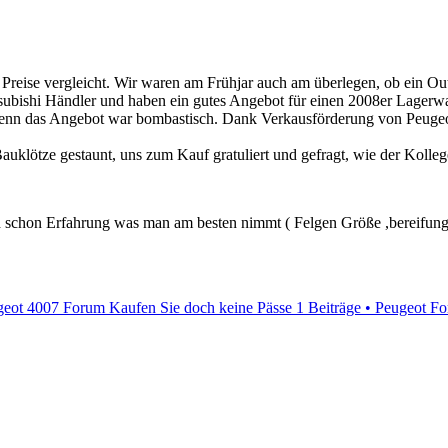
e Preise vergleicht. Wir waren am Frühjar auch am überlegen, ob ein Ou
tsubishi Händler und haben ein gutes Angebot für einen 2008er Lage
enn das Angebot war bombastisch. Dank Verkausförderung von Peugeot st
Bauklötze gestaunt, uns zum Kauf gratuliert und gefragt, wie der Koll
nd schon Erfahrung was man am besten nimmt ( Felgen Größe ,bereifun
eot 4007 Forum Kaufen Sie doch keine Pässe
1 Beiträge • Peugeot F