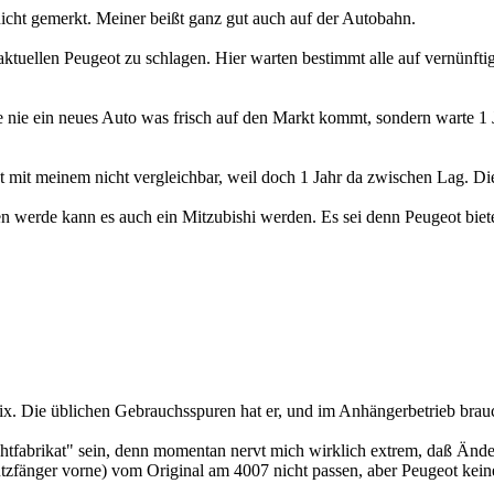
icht gemerkt. Meiner beißt ganz gut auch auf der Autobahn.
ktuellen Peugeot zu schlagen. Hier warten bestimmt alle auf vernünft
ufe nie ein neues Auto was frisch auf den Markt kommt, sondern warte 
t mit meinem nicht vergleichbar, weil doch 1 Jahr da zwischen Lag. D
n werde kann es auch ein Mitzubishi werden. Es sei denn Peugeot bietet 
nix. Die üblichen Gebrauchsspuren hat er, und im Anhängerbetrieb brauc
chtfabrikat" sein, denn momentan nervt mich wirklich extrem, daß Änd
zfänger vorne) vom Original am 4007 nicht passen, aber Peugeot keine