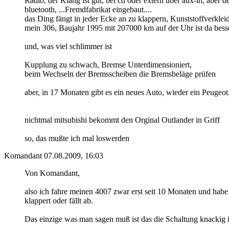
Radio, der Klang ist gut, bei cd oder extern über aux-in, aber der 
bluetooth, ...Fremdfabrikat eingebaut....
das Ding fängt in jeder Ecke an zu klappern, Kunststoffverklei
mein 306, Baujahr 1995 mit 207000 km auf der Uhr ist da besse
und, was viel schlimmer ist
Kupplung zu schwach, Bremse Unterdimensioniert,
beim Wechseln der Bremsscheiben die Bremsbeläge prüfen
aber, in 17 Monaten gibt es ein neues Auto, wieder ein Peuge
nichtmal mitsubishi bekommt den Orginal Outlander in Griff
so, das mußte ich mal loswerden
Komandant
07.08.2009, 16:03
Von Komandant,
also ich fahre meinen 4007 zwar erst seit 10 Monaten und hab
klappert oder fällt ab.
Das einzige was man sagen muß ist das die Schaltung knackig i