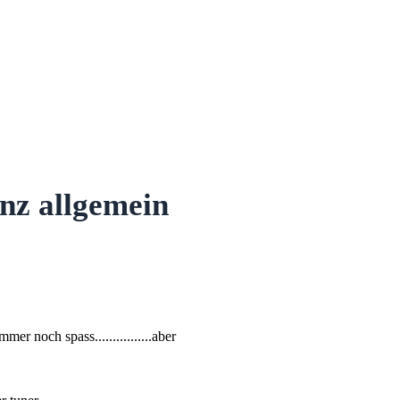
nz allgemein
er noch spass................aber