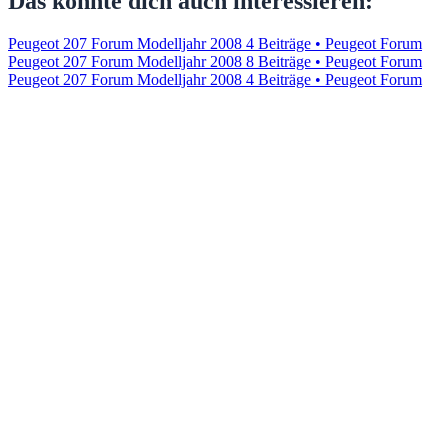
Das könnte dich auch interessieren:
Peugeot 207 Forum Modelljahr 2008
4 Beiträge • Peugeot Forum
Peugeot 207 Forum Modelljahr 2008
8 Beiträge • Peugeot Forum
Peugeot 207 Forum Modelljahr 2008
4 Beiträge • Peugeot Forum