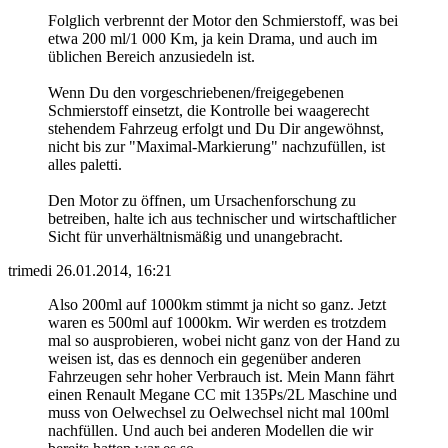
Folglich verbrennt der Motor den Schmierstoff, was bei
etwa 200 ml/1 000 Km, ja kein Drama, und auch im
üblichen Bereich anzusiedeln ist.
Wenn Du den vorgeschriebenen/freigegebenen
Schmierstoff einsetzt, die Kontrolle bei waagerecht
stehendem Fahrzeug erfolgt und Du Dir angewöhnst,
nicht bis zur "Maximal-Markierung" nachzufüllen, ist
alles paletti.
Den Motor zu öffnen, um Ursachenforschung zu
betreiben, halte ich aus technischer und wirtschaftlicher
Sicht für unverhältnismäßig und unangebracht.
trimedi
26.01.2014, 16:21
Also 200ml auf 1000km stimmt ja nicht so ganz. Jetzt
waren es 500ml auf 1000km. Wir werden es trotzdem
mal so ausprobieren, wobei nicht ganz von der Hand zu
weisen ist, das es dennoch ein gegenüber anderen
Fahrzeugen sehr hoher Verbrauch ist. Mein Mann fährt
einen Renault Megane CC mit 135Ps/2L Maschine und
muss von Oelwechsel zu Oelwechsel nicht mal 100ml
nachfüllen. Und auch bei anderen Modellen die wir