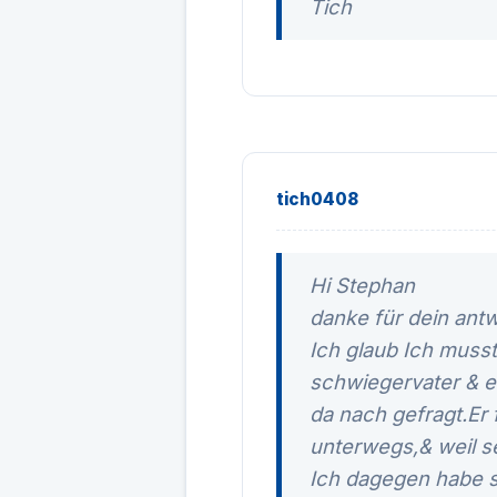
Tich
tich0408
Hi Stephan
danke für dein antw
Ich glaub Ich musst
schwiegervater & e
da nach gefragt.Er 
unterwegs,& weil se
Ich dagegen habe se