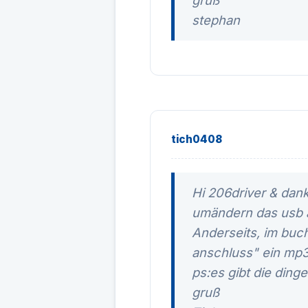
gruß
stephan
tich0408
Hi 206driver & dan
umändern das usb 
Anderseits, im buc
anschluss" ein mp3
ps:es gibt die dinge
gruß