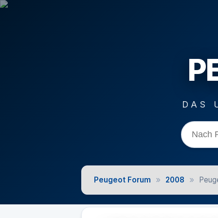
P
DAS 
»
»
Peugeot Forum
2008
Peuge