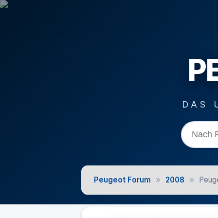
P
DAS 
»
»
Peugeot Forum
2008
Peuge