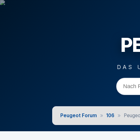
P
DAS 
»
»
Peugeot Forum
106
Peugeo