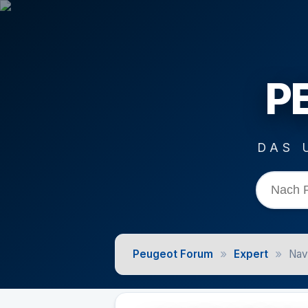
P
DAS 
»
»
Peugeot Forum
Expert
Nav