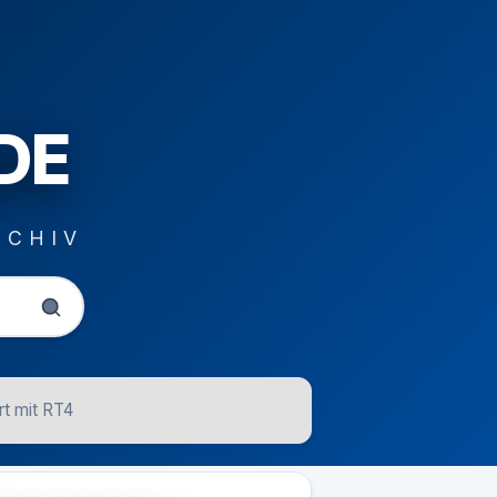
DE
RCHIV
t mit RT4