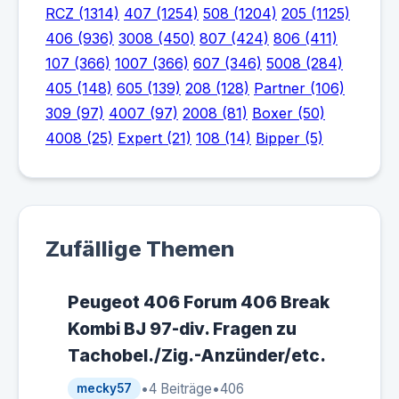
RCZ (1314)
407 (1254)
508 (1204)
205 (1125)
406 (936)
3008 (450)
807 (424)
806 (411)
107 (366)
1007 (366)
607 (346)
5008 (284)
405 (148)
605 (139)
208 (128)
Partner (106)
309 (97)
4007 (97)
2008 (81)
Boxer (50)
4008 (25)
Expert (21)
108 (14)
Bipper (5)
Zufällige Themen
Peugeot 406 Forum 406 Break
Kombi BJ 97-div. Fragen zu
Tachobel./Zig.-Anzünder/etc.
•
4 Beiträge
•
406
mecky57