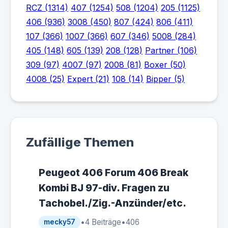
RCZ (1314)
407 (1254)
508 (1204)
205 (1125)
406 (936)
3008 (450)
807 (424)
806 (411)
107 (366)
1007 (366)
607 (346)
5008 (284)
405 (148)
605 (139)
208 (128)
Partner (106)
309 (97)
4007 (97)
2008 (81)
Boxer (50)
4008 (25)
Expert (21)
108 (14)
Bipper (5)
Zufällige Themen
Peugeot 406 Forum 406 Break
Kombi BJ 97-div. Fragen zu
Tachobel./Zig.-Anzünder/etc.
•
4 Beiträge
•
406
mecky57